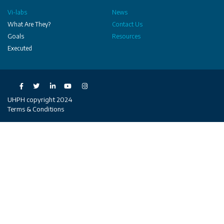
Vi-labs
News
What Are They?
Contact Us
Goals
Resources
Executed
Social
UHPH copyright 2024
Terms & Conditions