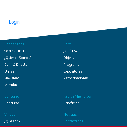
Login
Conózcanos
Foro
Sobre UHPH
¿Qué Es?
¿Quiénes Somos?
Objetivos
Comité Director
Programa
Unirse
Expositores
Newsfeed
Patrocinadores
Miembros
Concurso
Red de Miembros
Concurso
Beneficios
Vi-labs
Noticias
¿Qué son?
Contáctenos