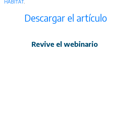
HABITAT
.
Descargar el artículo
Revive el webinario
Remote
video
URL